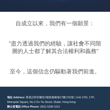
自成立以來，我們有
一
個願景：
"盡力透過我們的經驗
，
讓
社會
不同階
層的
人士都
了解
其合法權利和義務"
至今，這個信念仍驅動著我們前
進。
地址 Address:
香港沙田安耀街2號新都廣場17樓1702室
| Unit 1702, 17/F,
Metropole Square, No.2 On Yiu Street, Shatin, Hong Kong
辦公室電話
Office Phone
:
(852) 5208-1612