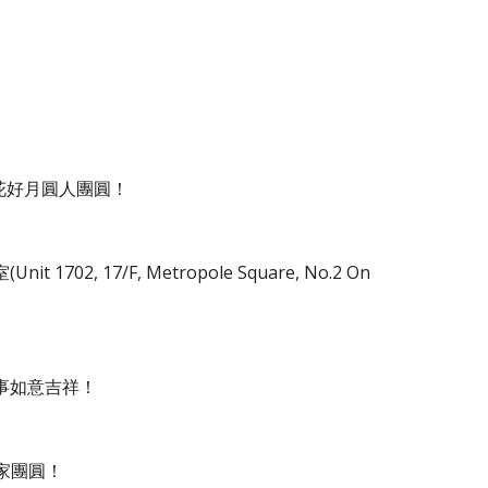
，花好月圓人團圓！
7/F, Metropole Square, No.2 On
事如意吉祥
！
合家團圓！