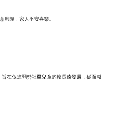
意興隆，家人平安喜樂。
，
旨在促進弱勢社羣兒童的較長遠發展，從而減