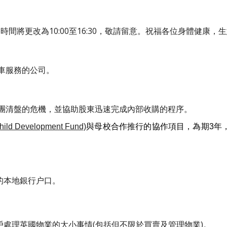
時間將更改為10:00至16:30
，敬請留意。祝福各位身體健康，生
車服務的公司。
團清盤的危機，並協助股東迅速完成內部收購的程序
。
 Development Fund)
與母校合作推行的協作項目，
為期3年
的本地銀行户口。
戶處理英國物業
的大小
事情(包括但不限於買賣及管理物業)
。