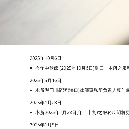
2025年
10
月6日
今年中秋節 (2025年10月6日)當日，本所之
2025年
5
月
16
日
本所與四川辭鑒(海口)律師事務所負責人萬
202
5
年1月
28
日
本所202
5
年
1
月
28
日(年二十九)之服務時間將更改
202
5
年1月
9
日