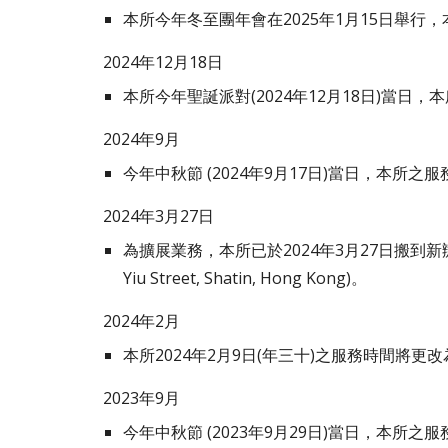
本所今年冬至團年會在2025年1月15日舉行，
2024年
12
月
18
日
本所今年聖誕派對(2024年
12
月1
8
日)當日，本
202
4
年9月
今年中秋節 (202
4
年9月
17
日)當日，本所之服
2024年
3
月27日
為擴展業務，本所已於2024年3月27日搬到新辦公室，新
Yiu Street, Shatin, Hong Kong)。
202
4
年
2
月
本所2024年2月9日(年三十)之服務時間將更改為1
202
3
年
9
月
今年中秋節 (202
3
年
9
月2
9
日)當日，本所之服務