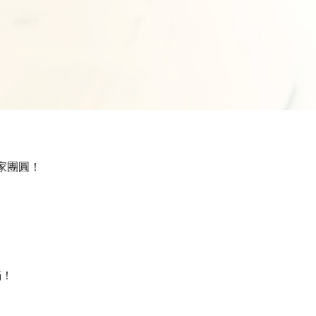
合家團圓！
。
滿！