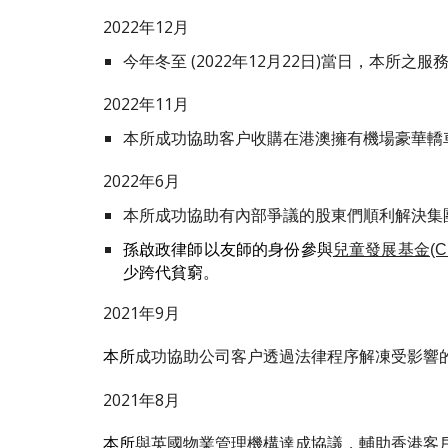
2022年1
2
月
今年冬至 (2022年12月22日)當日，本
所
之服務
2022年
11
月
本所成功協助客户收購在港澳擁有機場豪華轎
202
2
年
6
月
本所成功協助有內部爭議的股東們順利解決集
孫啟政律師
以友師的身份參與
兒童發展基金(Child
少跨代貧窮。
2021年
9
月
成功協助公司客户透過法律程序解凍受影響
本所
2021年8月
與英國物業管理機構達成協議，輔助香港客
本所